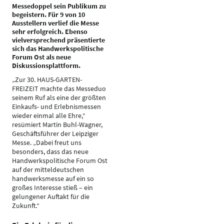
Messedoppel sein Publikum zu
begeistern. Für 9 von 10
Ausstellern verlief die Messe
sehr erfolgreich. Ebenso
vielversprechend präsentierte
sich das Handwerkspolitische
Forum Ost als neue
Diskussionsplattform.
„Zur 30. HAUS-GARTEN-
FREIZEIT machte das Messeduo
seinem Ruf als eine der größten
Einkaufs- und Erlebnismessen
wieder einmal alle Ehre,“
resümiert Martin Buhl-Wagner,
Geschäftsführer der Leipziger
Messe. „Dabei freut uns
besonders, dass das neue
Handwerkspolitische Forum Ost
auf der mitteldeutschen
handwerksmesse auf ein so
großes Interesse stieß – ein
gelungener Auftakt für die
Zukunft.“